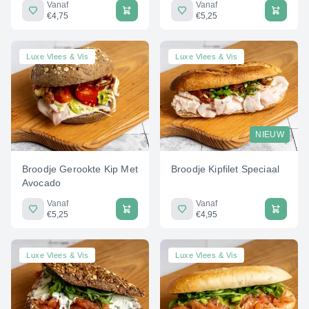
Vanaf
Vanaf
€4,75
€5,25
Luxe Vlees & Vis
Luxe Vlees & Vis
NIEUW
Broodje Gerookte Kip Met
Broodje Kipfilet Speciaal
Avocado
Vanaf
Vanaf
€5,25
€4,95
Luxe Vlees & Vis
Luxe Vlees & Vis