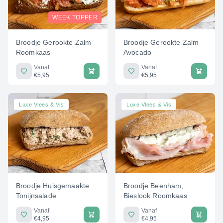
WEEK TOPPER
Broodje Gerookte Zalm
Broodje Gerookte Zalm
Roomkaas
Avocado
Vanaf
Vanaf
€5,95
€5,95
Luxe Vlees & Vis
Luxe Vlees & Vis
Broodje Huisgemaakte
Broodje Beenham,
Tonijnsalade
Bieslook Roomkaas
Vanaf
Vanaf
€4,95
€4,95