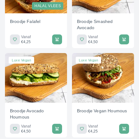
HALAL VLEES
Broodje Falafel
Broodje Smashed
Avocado
Vanaf
Vanaf
€4,25
€4,50
Luxe Vegan
Luxe Vegan
Broodje Avocado
Broodje Vegan Houmous
Houmous
Vanaf
Vanaf
€4,50
€4,25