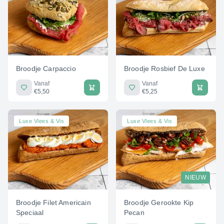
Broodje Carpaccio
Broodje Rosbief De Luxe
Vanaf
Vanaf
€5,50
€5,25
Luxe Vlees & Vis
Luxe Vlees & Vis
NIEUW
Broodje Filet Americain
Broodje Gerookte Kip
Speciaal
Pecan