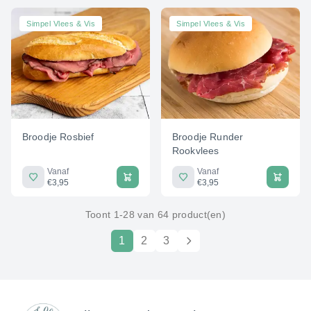
Simpel Vlees & Vis
Simpel Vlees & Vis
Broodje Rosbief
Broodje Runder
Rookvlees
Vanaf
Vanaf
€3,95
€3,95
Toont 1-28 van 64 product(en)
1
2
3