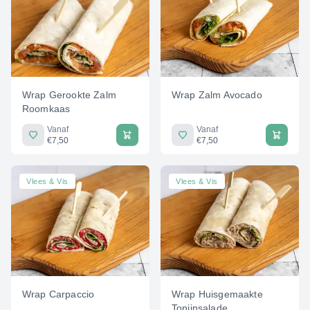
Wrap Gerookte Zalm
Wrap Zalm Avocado
Roomkaas
Vanaf
Vanaf
€7,50
€7,50
Vlees & Vis
Vlees & Vis
Wrap Carpaccio
Wrap Huisgemaakte
Tonijnsalade