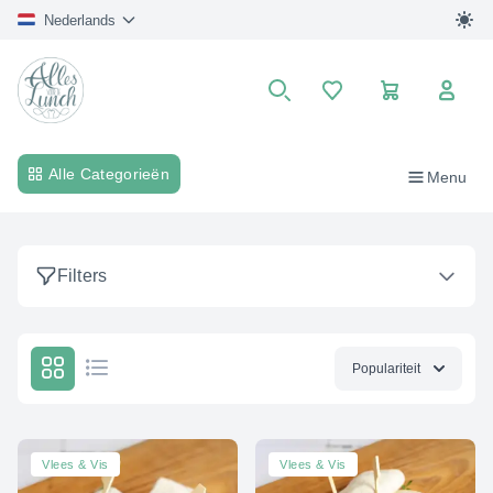
Nederlands
Winkelwagen
Search
Alle Categorieën
Menu
Filters
Populariteit
Vlees & Vis
Vlees & Vis